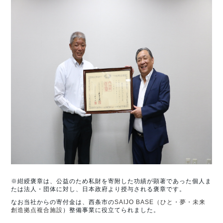
※紺綬褒章は、公益のため私財を寄附した功績が顕著であった個人ま
たは法人・団体に対し、日本政府より授与される褒章です。
なお当社からの寄付金は、西条市の
SAIJO BASE（ひと・夢・未来
創造拠点複合施設
）整備事業に役立てられました。