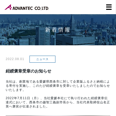
新着情報
2022.08.01
ニュース
紺綬褒章受章のお知らせ
当社は、創業地である愛媛県西条市に対して企業版ふるさと納税によ
る寄付を実施し、このたび紺綬褒章を受章いたしましたのでお知らせ
いたします。
2022年7月11日（月）、当社愛媛本社にて執り行われた紺綬褒章伝
達式において、西条市の越智三義副市長から、当社代表取締役山名正
英へ褒状が伝達されました。